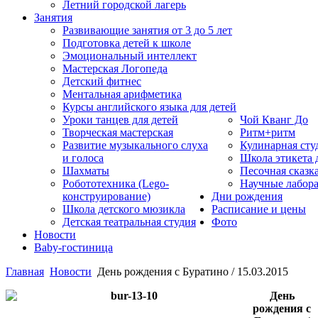
Летний городской лагерь
Занятия
Развивающие занятия от 3 до 5 лет
Подготовка детей к школе
Эмоциональный интеллект
Мастерская Логопеда
Детский фитнес
Ментальная арифметика
Курсы английского языка для детей
Уроки танцев для детей
Чой Кванг До
Творческая мастерская
Ритм+ритм
Развитие музыкального слуха
Кулинарная сту
и голоса
Школа этикета
Шахматы
Песочная сказк
Робототехника (Lego-
Научные лабор
конструирование)
Дни рождения
Школа детского мюзикла
Расписание и цены
Детская театральная студия
Фото
Новости
Baby-гостиница
Главная
Новости
День рождения с Буратино / 15.03.2015
День
рождения с