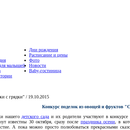
Дни рождения
Расписание и цены
дия
Фото
 для малышей
Новости
а
Baby-гостиница
атории
и с грядки" / 19.10.2015
Конкурс поделок из овощей и фруктов "Ск
ки нашего
детского сада
и их родители участвуют в конкурсе 
нут известны 30 октября, сразу после
праздника осени
, в ко
астие. А пока можно просто полюбоваться прекрасными сказ