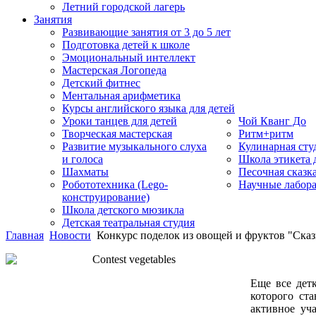
Летний городской лагерь
Занятия
Развивающие занятия от 3 до 5 лет
Подготовка детей к школе
Эмоциональный интеллект
Мастерская Логопеда
Детский фитнес
Ментальная арифметика
Курсы английского языка для детей
Уроки танцев для детей
Чой Кванг До
Творческая мастерская
Ритм+ритм
Развитие музыкального слуха
Кулинарная сту
и голоса
Школа этикета
Шахматы
Песочная сказк
Робототехника (Lego-
Научные лабор
конструирование)
Школа детского мюзикла
Детская театральная студия
Главная
Новости
Конкурс поделок из овощей и фруктов "Сказк
Еще все дет
которого ста
активное уч