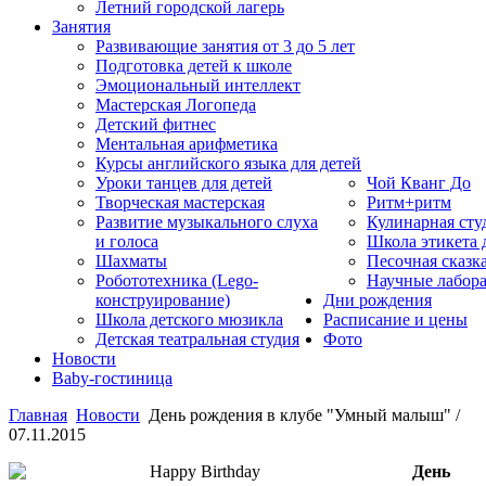
Летний городской лагерь
Занятия
Развивающие занятия от 3 до 5 лет
Подготовка детей к школе
Эмоциональный интеллект
Мастерская Логопеда
Детский фитнес
Ментальная арифметика
Курсы английского языка для детей
Уроки танцев для детей
Чой Кванг До
Творческая мастерская
Ритм+ритм
Развитие музыкального слуха
Кулинарная сту
и голоса
Школа этикета
Шахматы
Песочная сказк
Робототехника (Lego-
Научные лабор
конструирование)
Дни рождения
Школа детского мюзикла
Расписание и цены
Детская театральная студия
Фото
Новости
Baby-гостиница
Главная
Новости
День рождения в клубе "Умный малыш" /
07.11.2015
День