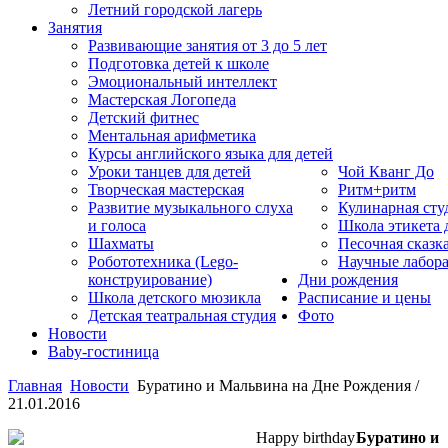
Летний городской лагерь
Занятия
Развивающие занятия от 3 до 5 лет
Подготовка детей к школе
Эмоциональный интеллект
Мастерская Логопеда
Детский фитнес
Ментальная арифметика
Курсы английского языка для детей
Уроки танцев для детей
Чой Кванг До
Творческая мастерская
Ритм+ритм
Развитие музыкального слуха
Кулинарная сту
и голоса
Школа этикета
Шахматы
Песочная сказк
Робототехника (Lego-
Научные лабор
конструирование)
Дни рождения
Школа детского мюзикла
Расписание и цены
Детская театральная студия
Фото
Новости
Baby-гостиница
Главная
Новости
Буратино и Мальвина на Дне Рождения /
21.01.2016
Буратино и