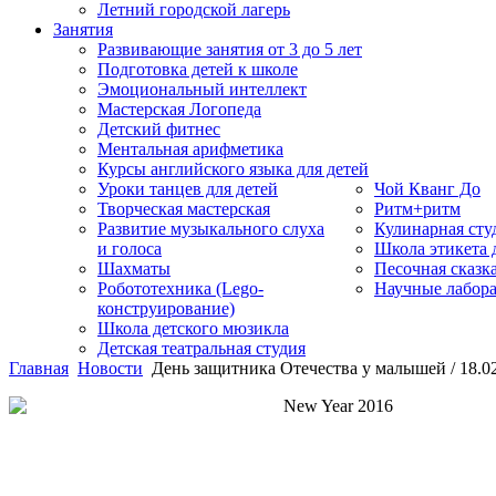
Летний городской лагерь
Занятия
Развивающие занятия от 3 до 5 лет
Подготовка детей к школе
Эмоциональный интеллект
Мастерская Логопеда
Детский фитнес
Ментальная арифметика
Курсы английского языка для детей
Уроки танцев для детей
Чой Кванг До
Творческая мастерская
Ритм+ритм
Развитие музыкального слуха
Кулинарная сту
и голоса
Школа этикета
Шахматы
Песочная сказк
Робототехника (Lego-
Научные лабор
конструирование)
Школа детского мюзикла
Детская театральная студия
Главная
Новости
День защитника Отечества у малышей / 18.0