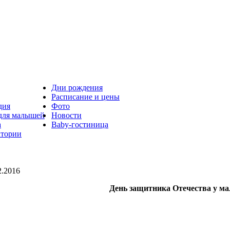
Дни рождения
Расписание и цены
дия
Фото
 для малышей
Новости
а
Baby-гостиница
атории
2.2016
День защитника Отечества у ма