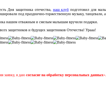
есть Дня защитника отечества,
наш клуб
подготовил для малы
ршировали под празднично-торжественную музыку, танцевали, а
ника нашим отважным и смелым малышам вручили подарки.
всех защитников и будущих защитников Отечества! Урааа!
я заявку, я даю
согласие
на
обработку
персональных
данных
»