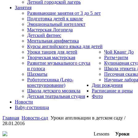
Летний городской лагерь
Занятия
Развивающие занятия от 3 до 5 лет
Подготовка детей к школе
Эмоциональный интеллект
Мастерская Логопеда
Детский фитнес
Ментальная арифметика
Курсы английского языка для детей
Уроки танцев для детей
Чой Кванг До
Творческая мастерская
Ритм+ритм
Развитие музыкального слуха
Кулинарная сту
и голоса
Школа этикета
Шахматы
Песочная сказк
Робототехника (Lego-
Научные лабор
конструирование)
Дни рождения
Школа детского мюзикла
Расписание и цены
Детская театральная студия
Фото
Новости
Baby-гостиница
Главная
Новости-сад
Уроки аппликации в детском саду /
28.01.2016
Уроки