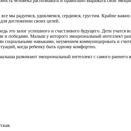
ость человека распознавать и правильно выражать свои эмоции 
все мы радуемся, удивляемся, сердимся, грустим. Крайне важно
 для достижении своих целей.
дь это залог успешного и счастливого будущего. Дети учатся в
и и победами. Малыш у которого эмоциональный интеллект разв
и социальными навыками, неумением коммуницировать и считыва
ситуаций, когда ребенку быть одному комфортно.
 малыша развивают эмоциональный интеллект с самого раннего в
ская.