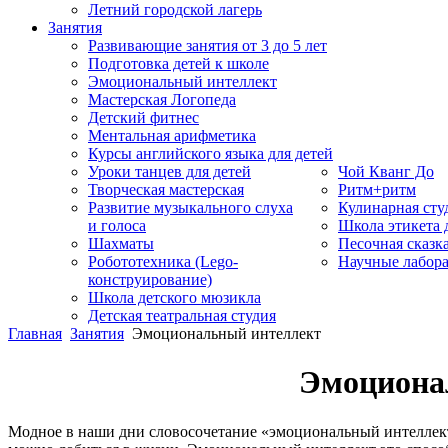
Летний городской лагерь
Занятия
Развивающие занятия от 3 до 5 лет
Подготовка детей к школе
Эмоциональный интеллект
Мастерская Логопеда
Детский фитнес
Ментальная арифметика
Курсы английского языка для детей
Уроки танцев для детей
Чой Кванг До
Творческая мастерская
Ритм+ритм
Развитие музыкального слуха
Кулинарная сту
и голоса
Школа этикета
Шахматы
Песочная сказк
Робототехника (Lego-
Научные лабор
конструирование)
Школа детского мюзикла
Детская театральная студия
Главная
Занятия
Эмоциональный интеллект
Эмоционал
Модное в наши дни словосочетание «эмоциональный интеллект» 