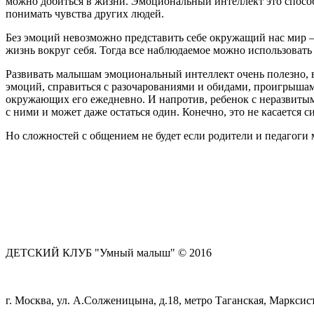
можно добиться в жизни. Эмоциональный интеллект это способн
понимать чувства других людей.
Без эмоций невозможно представить себе окружащий нас мир – 
жизнь вокруг себя. Тогда все наблюдаемое можно использовать
Развивать малышам эмоциональный интеллект очень полезно, ве
эмоций, справиться с разочарованиями и обидами, проигрышам
окружающих его ежедневно. И напротив, ребенок с неразвитым
с ними и может даже остаться один. Конечно, это не касается 
Но сложностей с общением не будет если родители и педагоги
ДЕТСКИЙ КЛУБ "Умный малыш" © 2016
г. Москва, ул. А.Солженицына, д.18, метро Таганская, Марксист