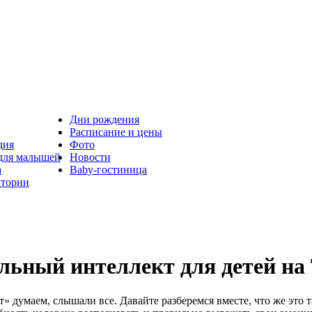
Дни рождения
Расписание и цены
дия
Фото
 для малышей
Новости
а
Baby-гостиница
атории
ьный интеллект для детей на
думаем, слышали все. Давайте разберемся вместе, что же это т