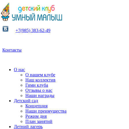
+7(985) 383-62-49
Контакты
О нас
О нашем клубе
Наш коллектив
Гимн клуба
Отзывы о нас
Наши награды
Детский сад
Концепция
Наши преимущества
Режим дня
План занятий
Летний лагерь